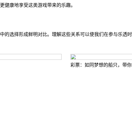
更健康地享受这类游戏带来的乐趣。
中的选择形成鲜明对比。理解这些关系可以使我们在参与乐透时
彩票：如同梦想的船只，带你