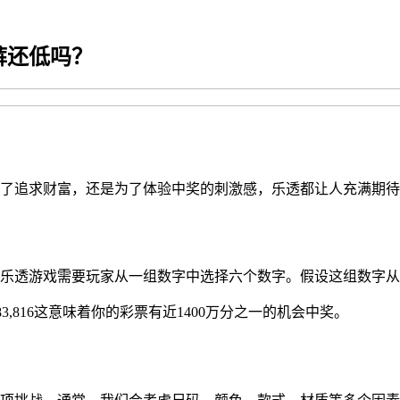
裤还低吗？
了追求财富，还是为了体验中奖的刺激感，乐透都让人充满期待
乐透游戏需要玩家从一组数字中选择六个数字。假设这组数字从1
,983,816这意味着你的彩票有近1400万分之一的机会中奖。