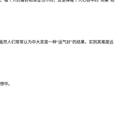
。每个人的喜好和体型也不同，这使得每个人心目中的“完美”标
虽然人们常常认为中大奖是一种“运气好”的结果，实则其难度远
想中。