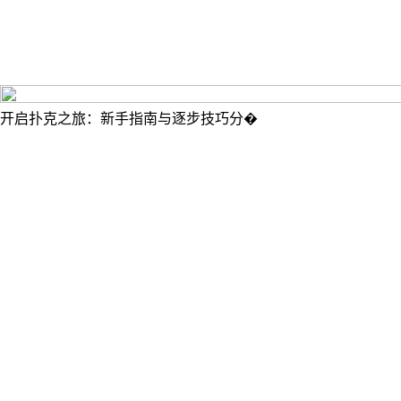
开启扑克之旅：新手指南与逐步技巧分�