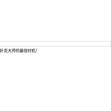
扑克大师的最佳时机！