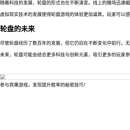
随着科技的发展，轮盘的形式也在不断演变。线上的赌场迅速崛
虚拟现实技术的发展使得轮盘游戏的体验更加逼真，玩家可以感
轮盘的未来
尽管轮盘经历了数百年的发展，但它仍旧在不断变化中前行。无
未来，轮盘可能会结合更多科技与创新元素，吸引更多的玩家参
参与宾果游戏，发现提升胜率的秘密技巧！