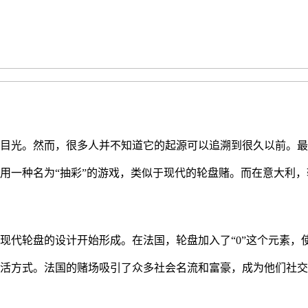
目光。然而，很多人并不知道它的起源可以追溯到很久以前。最
用一种名为“抽彩”的游戏，类似于现代的轮盘赌。而在意大利，
现代轮盘的设计开始形成。在法国，轮盘加入了“0”这个元素，
活方式。法国的赌场吸引了众多社会名流和富豪，成为他们社交