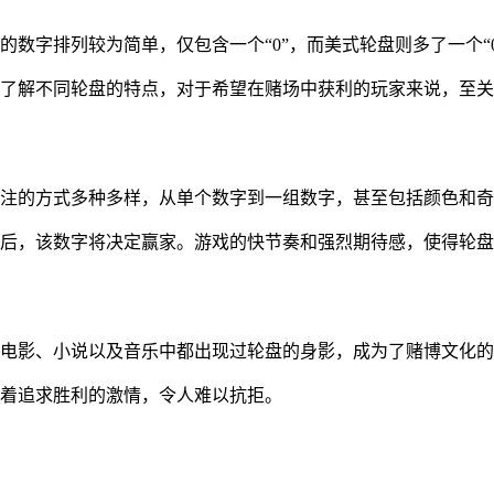
数字排列较为简单，仅包含一个“0”，而美式轮盘则多了一个“0
了解不同轮盘的特点，对于希望在赌场中获利的玩家来说，至关
注的方式多种多样，从单个数字到一组数字，甚至包括颜色和奇
后，该数字将决定赢家。游戏的快节奏和强烈期待感，使得轮盘
电影、小说以及音乐中都出现过轮盘的身影，成为了赌博文化的
着追求胜利的激情，令人难以抗拒。