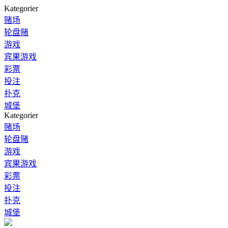
Kategorier
赌场
轮盘赌
游戏
宾果游戏
彩票
投注
扑克
城堡
Kategorier
赌场
轮盘赌
游戏
宾果游戏
彩票
投注
扑克
城堡