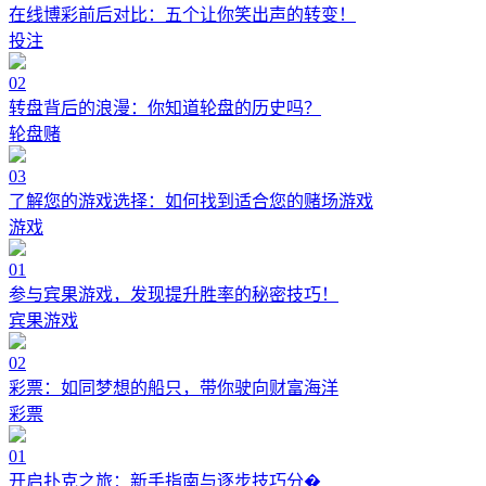
在线博彩前后对比：五个让你笑出声的转变！
投注
02
转盘背后的浪漫：你知道轮盘的历史吗？
轮盘赌
03
了解您的游戏选择：如何找到适合您的赌场游戏
游戏
01
参与宾果游戏，发现提升胜率的秘密技巧！
宾果游戏
02
彩票：如同梦想的船只，带你驶向财富海洋
彩票
01
开启扑克之旅：新手指南与逐步技巧分�